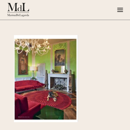
Marina de Lagarda
Lavori
Progetti speciali
Opere su Tela
Press
G108
EN