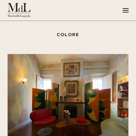
COLORE
Marina de Lagarda
Lavori
Progetti speciali
Opere su Tela
Press
G108
EN