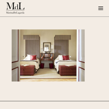
Marina de Lagarda
Lavori
Progetti speciali
Opere su Tela
Press
G108
EN