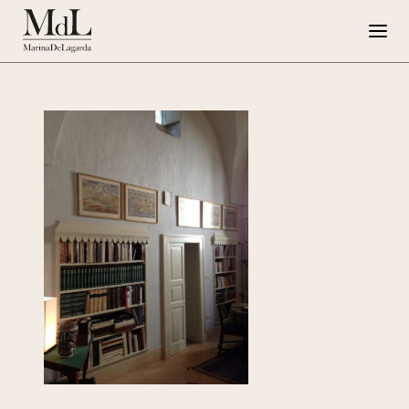
Marina de Lagarda
Lavori
Progetti speciali
Opere su Tela
Press
G108
EN