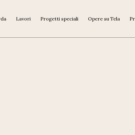
rda
Lavori
Progetti speciali
Opere su Tela
Pr