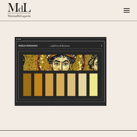
Marina de Lagarda
Lavori
Progetti speciali
Opere su Tela
Press
G108
EN