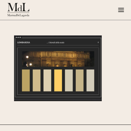
Marina de Lagarda
Lavori
Progetti speciali
Opere su Tela
Press
G108
EN