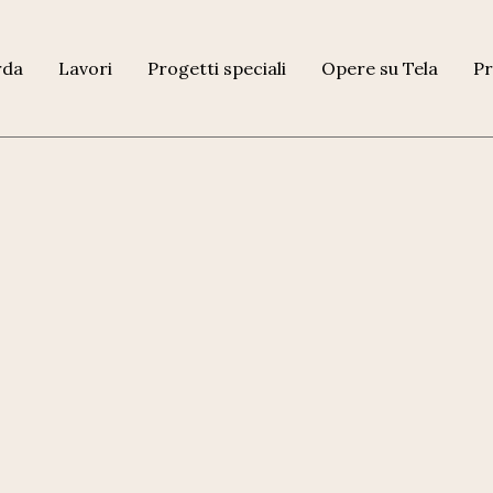
rda
Lavori
Progetti speciali
Opere su Tela
Pr