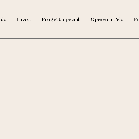
rda
Lavori
Progetti speciali
Opere su Tela
Pr