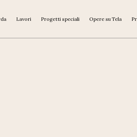
rda
Lavori
Progetti speciali
Opere su Tela
Pr