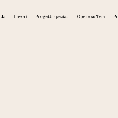
rda
Lavori
Progetti speciali
Opere su Tela
Pr