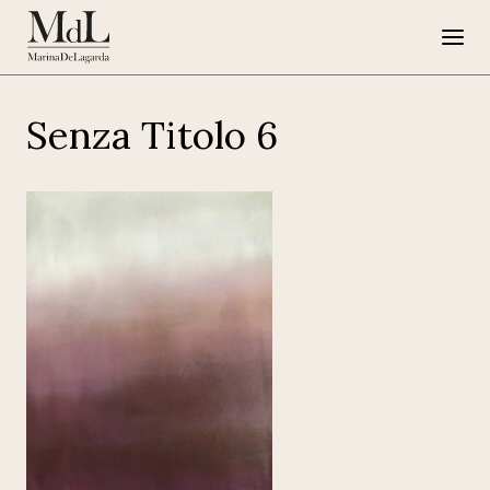
Senza Titolo 6
Marina de Lagarda
Lavori
Progetti speciali
Opere su Tela
Press
G108
EN