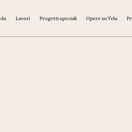
rda
Lavori
Progetti speciali
Opere su Tela
Pr