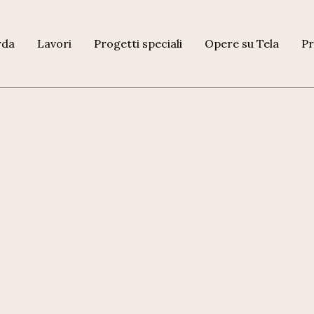
rda
Lavori
Progetti speciali
Opere su Tela
Pr