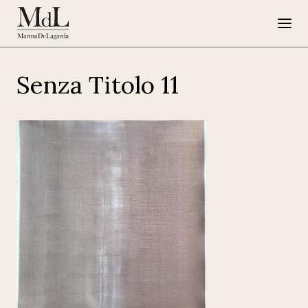
Senza Titolo 11
Marina de Lagarda
Lavori
Progetti speciali
Opere su Tela
Press
G108
EN