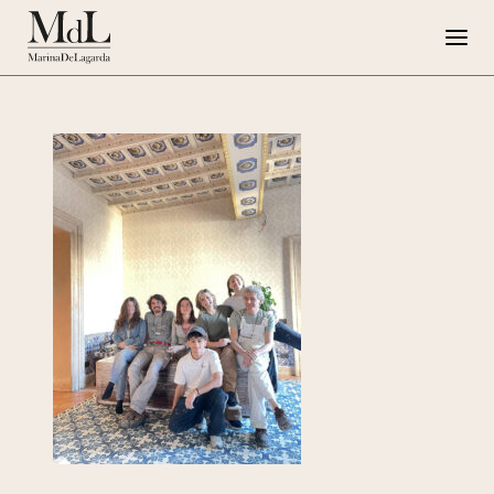
Marina de Lagarda
Lavori
Progetti speciali
Opere su Tela
Press
G108
EN