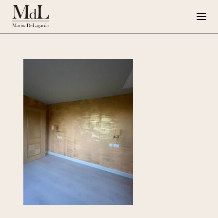
Marina de Lagarda
Lavori
Progetti speciali
Opere su Tela
Press
G108
EN