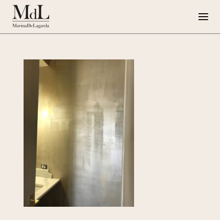
Marina de Lagarda
Lavori
Progetti speciali
Opere su Tela
Press
G108
EN