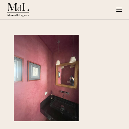
Marina de Lagarda
Lavori
Progetti speciali
Opere su Tela
Press
G108
EN