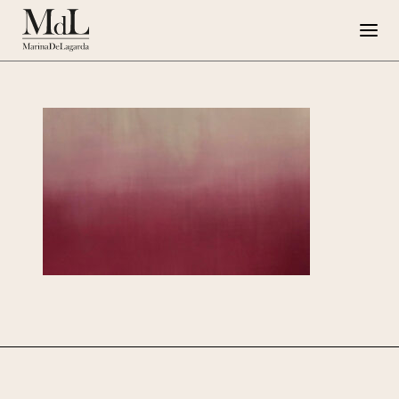
Marina de Lagarda
Lavori
Progetti speciali
Opere su Tela
Press
G108
EN