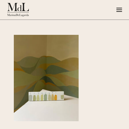
Marina de Lagarda
Lavori
Progetti speciali
Opere su Tela
Press
G108
EN