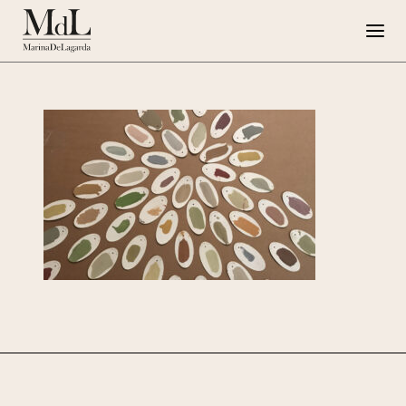
Marina de Lagarda
Lavori
Progetti speciali
Opere su Tela
Press
G108
EN