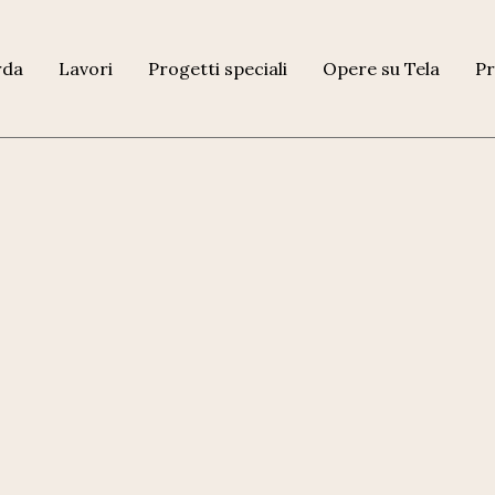
rda
Lavori
Progetti speciali
Opere su Tela
Pr